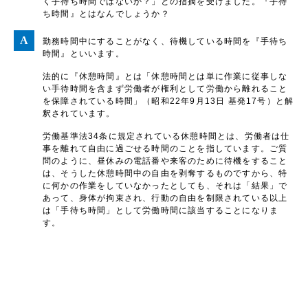
く手待ち時間ではないか？」との指摘を受けました。『手待
ち時間』とはなんでしょうか？
勤務時間中にすることがなく、待機している時間を『手待ち
時間』といいます。
法的に『休憩時間』とは「休憩時間とは単に作業に従事しな
い手待時間を含まず労働者が権利として労働から離れること
を保障されている時間」（昭和22年9月13日 基発17号）と解
釈されています。
労働基準法34条に規定されている休憩時間とは、労働者は仕
事を離れて自由に過ごせる時間のことを指しています。ご質
問のように、昼休みの電話番や来客のために待機をすること
は、そうした休憩時間中の自由を剥奪するものですから、特
に何かの作業をしていなかったとしても、それは「結果」で
あって、身体が拘束され、行動の自由を制限されている以上
は「手待ち時間」として労働時間に該当することになりま
す。