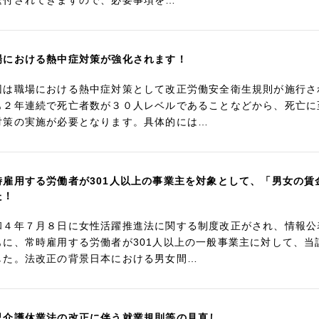
送付されてきますので、必要事項を…
場における熱中症対策が強化されます！
回は職場における熱中症対策として改正労働安全衛生規則が施行さ
も２年連続で死亡者数が３０人レベルであることなどから、死亡に
対策の実施が必要となります。具体的には…
時雇用する労働者が301人以上の事業主を対象として、「男女の
た！
和４年７月８日に女性活躍推進法に関する制度改正がされ、情報公
もに、常時雇用する労働者が301人以上の一般事業主に対して、
した。法改正の背景日本における男女間…
児介護休業法の改正に伴う就業規則等の見直し