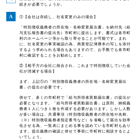
続きが必要でしょうか。
①【会社は存続し、社名変更のみの場合】
「特別徴収義務者の所在地・名称変更届出書」を納付先（給
与支払報告書の提出先）市町村に提出します。書式は各市町
村のホームページ等から取り寄せることが可能です。まれ
に、社名変更の事実確認の為、商業登記簿謄本の写しを添付
するよう求められる場合もありますので、お手数でも各市町
村に確認することをお勧めします。
②【相手方の会社に統合され、これまで特別徴収していた会
社が消滅する場合】
まず、上記①の「特別徴収義務者の所在地・名称変更届出
書」の提出が必要です。
併せて、多くの市町村で「給与所得者異動届出書」の提出が
必要となります。「給与所得者異動届出書」は原則、納税義
務者１人につき１枚を作成する必要があります。しかし人数
が多い場合は、共通事項（特別徴収義務者の所在地や名称、
（※）特別徴収義務者指定番号など）を省略して届出を効率
化させる為、一覧表にまとめる事を認めている市町村もあり
ます。提出義務の確認と併せて事前に市町村に相談するとよ
いでしょう。