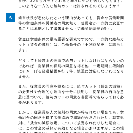
すが、20％もカットされると非常に生活が苦しくなります。
このような一方的な給与カットは許されるのでしょうか？
経営状況が悪化したという理由があっても、賃金や労働時間
等の労働条件を労働者の同意無く、使用者が一方的に変更す
ることは原則として出来ません（労働契約法第8条）。
賃金は労働条件の最も重要な要素ですので、一方的な給与カ
ット（賃金の減額）は、労働条件の「不利益変更」に該当し
ます。
どうしても経営上の理由で給与カットしなければならないの
であれば、従業員の個別の同意を得る他、一定期間に段階的
に引き下げる経過措置を行う等、慎重に対応しなければなり
ません
また、従業員の同意を得るには、給与カット（賃金の減額）
の必要性や合理的な理由を十分に説明し、従業員の自由な意
思に基づいて、給与カットの同意を書面等でもらっておく必
要があります。
しかし、従業員各人の個別の同意が得られない場合でも、労
働組合の同意を得て労働協約で減額が合意されたり、就業規
則に「賃金の減額改定」について規定されたりした場合に
は、この賃金の減額が有効となる場合がありますが、この場