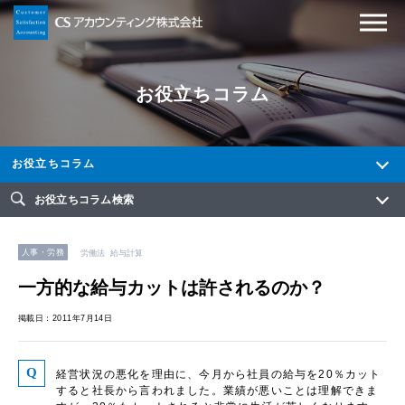
お役立ちコラム
お役立ちコラム
お役立ちコラム検索
人事・労務
労働法
給与計算
一方的な給与カットは許されるのか？
掲載日：2011年7月14日
経営状況の悪化を理由に、今月から社員の給与を20％カット
すると社長から言われました。業績が悪いことは理解できま