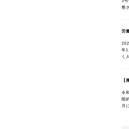
3
整
労
2
年
く
【
令
階
月に