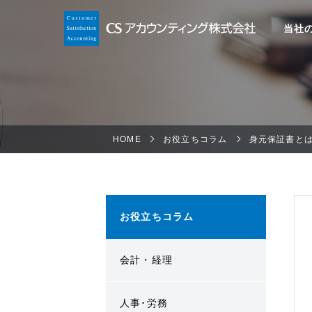
当社
HOME
お役立ちコラム
身元保証書と
お役立ちコラム
会計・経理
人事･労務