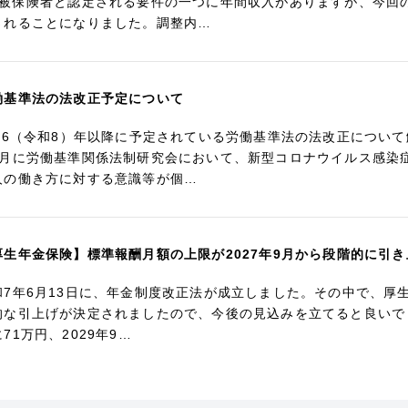
号被保険者と認定される要件の一つに年間収入がありますが、今回
されることになりました。調整内…
働基準法の法改正予定について
026（令和8）年以降に予定されている労働基準法の法改正について
1月に労働基準関係法制研究会において、新型コロナウイルス感染
人の働き方に対する意識等が個…
厚生年金保険】標準報酬月額の上限が2027年9月から段階的に引
和7年6月13日に、年金制度改正法が成立しました。その中で、厚
的な引上げが決定されましたので、今後の見込みを立てると良いでしょう
71万円、2029年9…