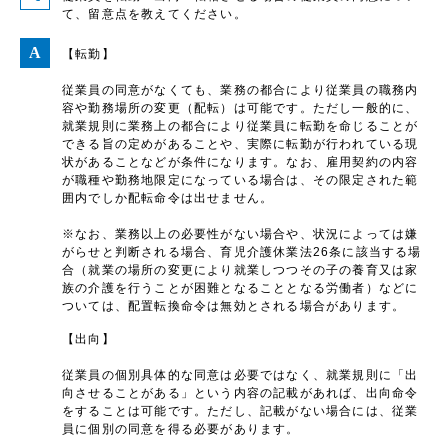
て、留意点を教えてください。
【転勤】
従業員の同意がなくても、業務の都合により従業員の職務内
容や勤務場所の変更（配転）は可能です。ただし一般的に、
就業規則に業務上の都合により従業員に転勤を命じることが
できる旨の定めがあることや、実際に転勤が行われている現
状があることなどが条件になります。なお、雇用契約の内容
が職種や勤務地限定になっている場合は、その限定された範
囲内でしか配転命令は出せません。
※なお、業務以上の必要性がない場合や、状況によっては嫌
がらせと判断される場合、育児介護休業法26条に該当する場
合（就業の場所の変更により就業しつつその子の養育又は家
族の介護を行うことが困難となることとなる労働者）などに
ついては、配置転換命令は無効とされる場合があります。
【出向】
従業員の個別具体的な同意は必要ではなく、就業規則に「出
向させることがある」という内容の記載があれば、出向命令
をすることは可能です。ただし、記載がない場合には、従業
員に個別の同意を得る必要があります。