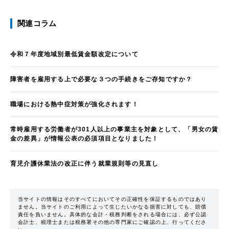
関連コラム
令和７年度地域別最低賃金額改定について
障害者を雇用する上で必要な３つの手続きをご存知ですか？
職場における熱中症対策が強化されます！
常時雇用する労働者が301人以上の事業主を対象として、「男女の賃
金の差異」が情報公表の必須項目となりました！
育児介護休業法の改正に伴う就業規則等の見直し
当サイトの情報はそのすべてにおいてその正確性を保証するものではあり
ません。当サイトのご利用によって生じたいかなる損害に対しても、賠償
責任を負いません。具体的な会計・税務判断をされる場合には、必ず公認
会計士、税理士または税務署その他の専門家にご確認の上、行ってくださ