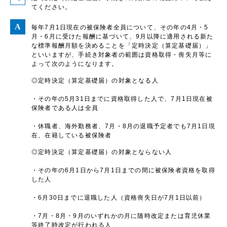
てください。
毎年7月1日現在の被保険者全員について、その年の4月・5
月・6月に受けた報酬に基づいて、9月以降に適用される新た
な標準報酬月額を決めることを「定時決定（算定基礎届）」
といいますが、手続き対象者の範囲は資格取得・喪失月等に
よって次のようになります。
◎定時決定（算定基礎届）の対象となる人
・その年の5月31日までに資格取得した人で、7月1日現在被
保険者である人は全員
・休職者、海外勤務者、7月・8月の退職予定者でも7月1日現
在、在籍している被保険者
◎定時決定（算定基礎届）の対象とならない人
・その年の6月1日から7月1日までの間に被保険者資格を取得
した人
・6月30日までに退職した人（資格喪失日が7月1日以前）
・7月・8月・9月のいずれかの月に随時改定または育児休業
等終了時改定が行われる人