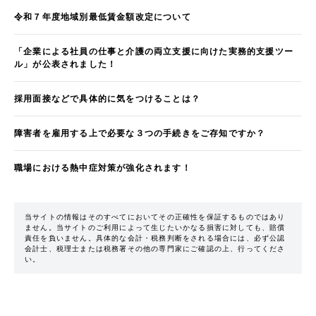
令和７年度地域別最低賃金額改定について
「企業による社員の仕事と介護の両立支援に向けた実務的支援ツー
ル」が公表されました！
採用面接などで具体的に気をつけることは？
障害者を雇用する上で必要な３つの手続きをご存知ですか？
職場における熱中症対策が強化されます！
当サイトの情報はそのすべてにおいてその正確性を保証するものではあり
ません。当サイトのご利用によって生じたいかなる損害に対しても、賠償
責任を負いません。具体的な会計・税務判断をされる場合には、必ず公認
会計士、税理士または税務署その他の専門家にご確認の上、行ってくださ
い。