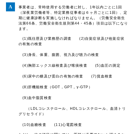
事業者は、常時使用する労働者に対し、1年以内ごとに1回
（深夜業労働者等、特定業務従事者は６ヶ月ごとに1回）、定
期に健康診断を実施しなければなりません。（労働安全衛生
法第66条、労働安全衛生規則第44・45条）項目は以下になり
ます。
(1)既往歴及び業務歴の調査 (2)自覚症状及び他覚症状
の有無の検査
(3)身長、体重、腹囲、視力及び聴力の検査
(4)胸部エックス線検査及び喀痰検査 (5)血圧の測定
(6)尿中の糖及び蛋白の有無の検査 (7)貧血検査
(8)肝機能検査（GOT，GPT，γ-GTP）
(9)血中脂質検査
（LDLコレステロール、HDLコレステロール、血清トリ
グリセライド）
(10)血糖検査 (11)心電図検査