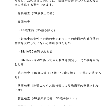
ただし、次の項目に関しては、医師が必要でないと認めると
きに省略する事ができます。
身長検査（20歳以上の者）
腹囲検査
・40歳未満（35歳を除く）
・妊娠中の女性その他の者であってその腹囲が内臓脂肪の
蓄積を反映していないと診断されたもの
・BMIが20未満である者
・BMIが22未満であって自ら腹囲を測定し、その値を申告
した者
聴力検査（45歳未満（35歳・40歳を除く）で他の方法でも
可）
喀痰検査（胸部エックス線検査により発病等の発見されな
い者）
貧血検査（40歳未満の者（35歳を除く））