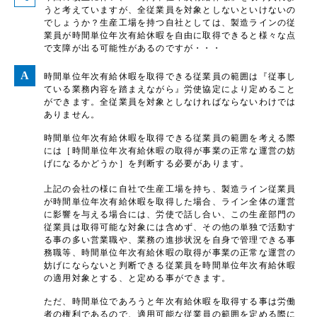
うと考えていますが、全従業員を対象としないといけないの
でしょうか？生産工場を持つ自社としては、製造ラインの従
業員が時間単位年次有給休暇を自由に取得できると様々な点
で支障が出る可能性があるのですが・・・
時間単位年次有給休暇を取得できる従業員の範囲は『従事し
ている業務内容を踏まえながら』労使協定により定めること
ができます。全従業員を対象としなければならないわけでは
ありません。
時間単位年次有給休暇を取得できる従業員の範囲を考える際
には［時間単位年次有給休暇の取得が事業の正常な運営の妨
げになるかどうか］を判断する必要があります。
上記の会社の様に自社で生産工場を持ち、製造ライン従業員
が時間単位年次有給休暇を取得した場合、ライン全体の運営
に影響を与える場合には、労使で話し合い、この生産部門の
従業員は取得可能な対象には含めず、その他の単独で活動す
る事の多い営業職や、業務の進捗状況を自身で管理できる事
務職等、時間単位年次有給休暇の取得が事業の正常な運営の
妨げにならないと判断できる従業員を時間単位年次有給休暇
の適用対象とする、と定める事ができます。
ただ、時間単位であろうと年次有給休暇を取得する事は労働
者の権利であるので、適用可能な従業員の範囲を定める際に