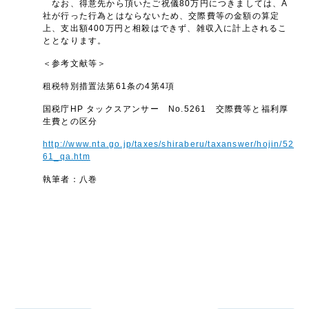
なお、得意先から頂いたご祝儀80万円につきましては、A
社が行った行為とはならないため、交際費等の金額の算定
上、支出額400万円と相殺はできず、雑収入に計上されるこ
ととなります。
＜参考文献等＞
租税特別措置法第61条の4第4項
国税庁HP タックスアンサー No.5261 交際費等と福利厚
生費との区分
http://www.nta.go.jp/taxes/shiraberu/taxanswer/hojin/52
61_qa.htm
執筆者：八巻