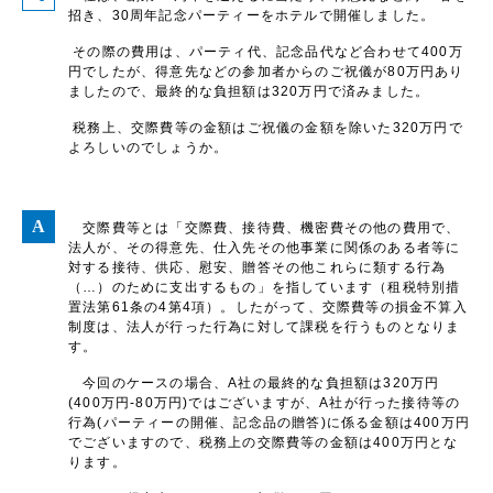
招き、30周年記念パーティーをホテルで開催しました。
その際の費用は、パーティ代、記念品代など合わせて400万
円でしたが、得意先などの参加者からのご祝儀が80万円あり
ましたので、最終的な負担額は320万円で済みました。
税務上、交際費等の金額はご祝儀の金額を除いた320万円で
よろしいのでしょうか。
交際費等とは「交際費、接待費、機密費その他の費用で、
法人が、その得意先、仕入先その他事業に関係のある者等に
対する接待、供応、慰安、贈答その他これらに類する行為
（…）のために支出するもの」を指しています（租税特別措
置法第61条の4第4項）。したがって、交際費等の損金不算入
制度は、法人が行った行為に対して課税を行うものとなりま
す。
今回のケースの場合、A社の最終的な負担額は320万円
(400万円-80万円)ではございますが、A社が行った接待等の
行為(パーティーの開催、記念品の贈答)に係る金額は400万円
でございますので、税務上の交際費等の金額は400万円とな
ります。