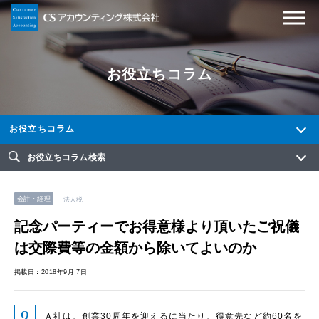
お役立ちコラム
お役立ちコラム
お役立ちコラム検索
会計・経理
法人税
記念パーティーでお得意様より頂いたご祝儀
は交際費等の金額から除いてよいのか
掲載日：2018年9月 7日
Ａ社は、創業30周年を迎えるに当たり、得意先など約60名を