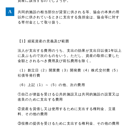
資産に該当するのでしょうか。
共同的施設の相当部分が貸室に供される等、協会の本来の用
以外に供されているときに支出する負担金は、協会等に対す
る寄付金として取り扱う。
【1】繰延資産の意義及び範囲
法人が支出する費用のうち、支出の効果が支出日以後1年以上
に及ぶもので次のものをいう。ただし、資産の取得に要した
金額とされるべき費用及び前払費用を除く。
（1）創立日（2）開業費（3）開発費（4）株式交付費（5）
社債等発行費
（6）上記（1）～（5）の他、次の費用
①自己が便益を受ける公共的施設又は共同的施設の設置又は
改良のために支出する費用
②資産を賃借し又は使用するために支出する権利金、立退
料、その他の費用
③役務の提供を受けるために支出する権利金、その他の費用