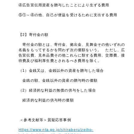
④広告宣伝用資産を贈与したことにより生ずる費用
⑤①～④の他、自己が便益を受けるために支出する費用
【2】寄付金の額
寄付金の額とは、寄付金、拠出金、見舞金その他いずれの
名義をもってするかを問わず次の価額をいう。 ただし、広
告宣伝費、見本品費その他これらに類する費用、交際費、接
待費及び福利厚生費とされるべき費用を除く。
（1）金銭又は、金銭以外の資産を贈与した場合
金銭の額、金銭以外の資産の贈与時の価額
（2）経済的な利益の無償の供与をした場合
経済的な利益の供与時の価額
＜参考文献等＞質疑応答事例
Https://www.nta.go.jp/shiraberu/zeiho-