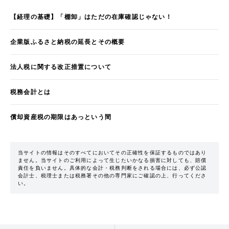
【経理の基礎】「棚卸」はただの在庫確認じゃない！
企業版ふるさと納税の延長とその概要
法人税に関する改正措置について
税務会計とは
償却資産税の期限はあっという間
当サイトの情報はそのすべてにおいてその正確性を保証するものではあり
ません。当サイトのご利用によって生じたいかなる損害に対しても、賠償
責任を負いません。具体的な会計・税務判断をされる場合には、必ず公認
会計士、税理士または税務署その他の専門家にご確認の上、行ってくださ
い。