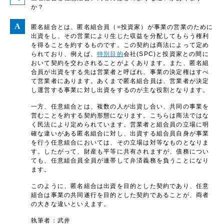
か？
匿名組合とは、匿名組合員（=投資家）が事業の営業のために
出資をし、その営業により生じた収益を分配してもらう権利
を得ることを約するものです。この契約は商法によって定め
られており、例えば、
特別目的
会社(SPC)と投資家との間に
おいて契約を交わされることがよくあります。また、匿名組
合員が出資をする先は営業者と呼ばれ、事業の決定権はすべ
て営業者にあります。あくまで匿名組合員は、営業者が決定
し運営する事業に対し出資をするのが主な役割となります。
一方、任意組合とは、複数の人が出資し合い、共同の事業を
営むことを約する契約形態になります。こちらは商法ではな
く民法により定められています。営業者と組合員の立場に明
確な違いがある匿名組合に対し、出資する組合員自身が事業
を行う任意組合においては、その立場は対等なものとなりま
す。したがって、財産も平等に共有されますが、債務につい
ても、任意組合員全員が連帯して弁済義務を負うことになり
ます。
このように、匿名組合は出資を目的とした契約であり、任意
組合は事業の共同遂行を目的とした契約であることが、両者
の大きな違いといえます。
執筆者：武井