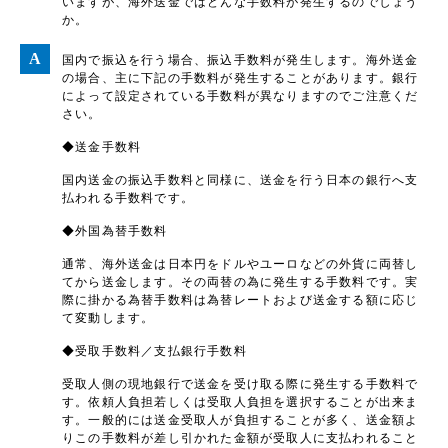
いますが、海外送金ではどんな手数料が発生するのでしょう
か。
国内で振込を行う場合、振込手数料が発生します。海外送金
の場合、主に下記の手数料が発生することがあります。銀行
によって設定されている手数料が異なりますのでご注意くだ
さい。
◆送金手数料
国内送金の振込手数料と同様に、送金を行う日本の銀行へ支
払われる手数料です。
◆外国為替手数料
通常、海外送金は日本円をドルやユーロなどの外貨に両替し
てから送金します。その両替の為に発生する手数料です。実
際に掛かる為替手数料は為替レートおよび送金する額に応じ
て変動します。
◆受取手数料／支払銀行手数料
受取人側の現地銀行で送金を受け取る際に発生する手数料で
す。依頼人負担若しくは受取人負担を選択することが出来ま
す。一般的には送金受取人が負担することが多く、送金額よ
りこの手数料が差し引かれた金額が受取人に支払われること