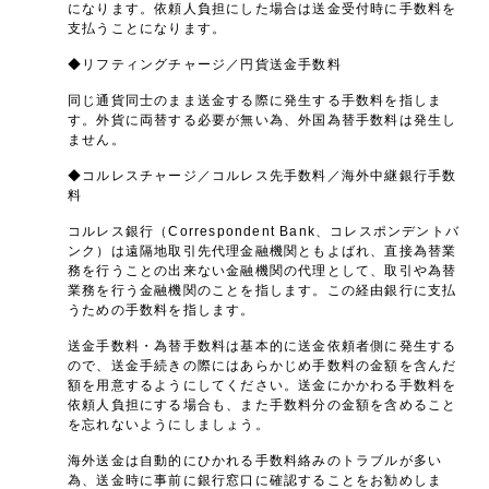
になります。依頼人負担にした場合は送金受付時に手数料を
支払うことになります。
◆リフティングチャージ／円貨送金手数料
同じ通貨同士のまま送金する際に発生する手数料を指しま
す。外貨に両替する必要が無い為、外国為替手数料は発生し
ません。
◆コルレスチャージ／コルレス先手数料／海外中継銀行手数
料
コルレス銀行（Correspondent Bank、コレスポンデントバ
ンク）は遠隔地取引先代理金融機関ともよばれ、直接為替業
務を行うことの出来ない金融機関の代理として、取引や為替
業務を行う金融機関のことを指します。この経由銀行に支払
うための手数料を指します。
送金手数料・為替手数料は基本的に送金依頼者側に発生する
ので、送金手続きの際にはあらかじめ手数料の金額を含んだ
額を用意するようにしてください。送金にかかわる手数料を
依頼人負担にする場合も、また手数料分の金額を含めること
を忘れないようにしましょう。
海外送金は自動的にひかれる手数料絡みのトラブルが多い
為、送金時に事前に銀行窓口に確認することをお勧めしま