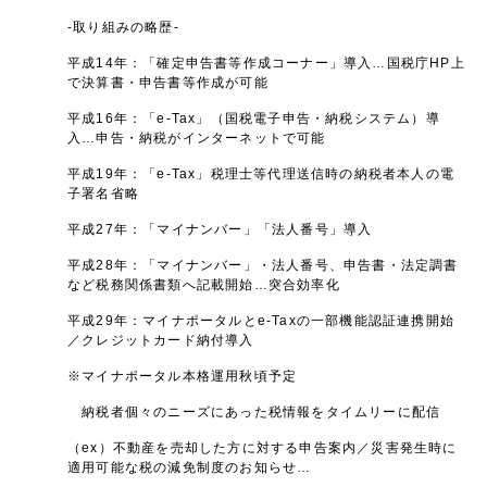
-取り組みの略歴-
平成14年：「確定申告書等作成コーナー」導入…国税庁HP上
で決算書・申告書等作成が可能
平成16年：「e-Tax」（国税電子申告・納税システム）導
入…申告・納税がインターネットで可能
平成19年：「e-Tax」税理士等代理送信時の納税者本人の電
子署名省略
平成27年：「マイナンバー」「法人番号」導入
平成28年：「マイナンバー」・法人番号、申告書・法定調書
など税務関係書類へ記載開始…突合効率化
平成29年：マイナポータルとe-Taxの一部機能認証連携開始
／クレジットカード納付導入
※マイナポータル本格運用秋頃予定
納税者個々のニーズにあった税情報をタイムリーに配信
（ex）不動産を売却した方に対する申告案内／災害発生時に
適用可能な税の減免制度のお知らせ…