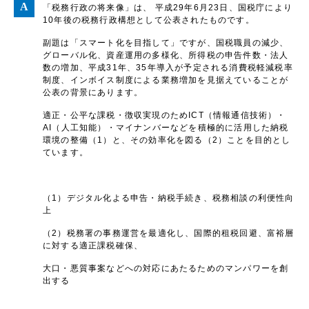
「税務行政の将来像」は、 平成29年6月23日、国税庁により
10年後の税務行政構想として公表されたものです。
副題は「スマート化を目指して」ですが、国税職員の減少、
グローバル化、資産運用の多様化、所得税の申告件数・法人
数の増加、平成31年、35年導入が予定される消費税軽減税率
制度、インボイス制度による業務増加を見据えていることが
公表の背景にあります。
適正・公平な課税・徴収実現のためICT（情報通信技術）・
AI（人工知能）・マイナンバーなどを積極的に活用した納税
環境の整備（1）と、その効率化を図る（2）ことを目的とし
ています。
（1）デジタル化よる申告・納税手続き、税務相談の利便性向
上
（2）税務署の事務運営を最適化し、国際的租税回避、富裕層
に対する適正課税確保、
大口・悪質事案などへの対応にあたるためのマンパワーを創
出する