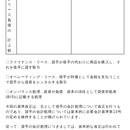
リ
ー
ス
負
債
の
計
上
額
〇ファイナンス・リース...貸手が借手の代わりに商品を購入し、そ
れを借手に貸す取引
〇オペレーティング・リース...借手が対価として金銭を支払うこと
で貸手から資産をレンタルする取引
〇オンバランス処理...資産や負債、資本の項目として貸借対処表
(B/S)
に記載する処理
今回の基準改正は、主として借手の会計処理について改正を行うも
のであり、貸手の会計処理については基本的に企業会計基準第
13
号
の定めを維持することが掲げられています。
従って、貸手の会計処理につきましては、抜本的な改正は行われて