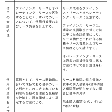
借
ファイナンス・リースとオペ
リース取引をファイナン
手
レーティング・リースを区別
ス・リースとオペレーティ
の
することなく、すべてのリー
ング・リースに区別する。
会
スについて、使用権資産およ
ファイナンス・リースは、
計
びリース負債を計上する。
通常の売買取引に係る方法
処
に準じた会計処理により、
理
リース物件とこれに係る債
務をリース資産およびリー
ス債務として計上する。
オペレーティング・リース
は通常の賃貸借取引に係る
方法に準じて会計処理を行
う。
使
原則として、リース開始日に
リース料総額の現在価値と
用
おいて未払である借手のリー
貸手の購入価額等
(
貸手の購
権
ス料からこれに含まれている
入価額等が明らかでない場
資
利息相当額の合理的な見積額
合は借手の見積
産
を控除し、現在価値により算
現金購入価額
)
とのいずれか
お
定する方法による。
の低い金額。
よ
び