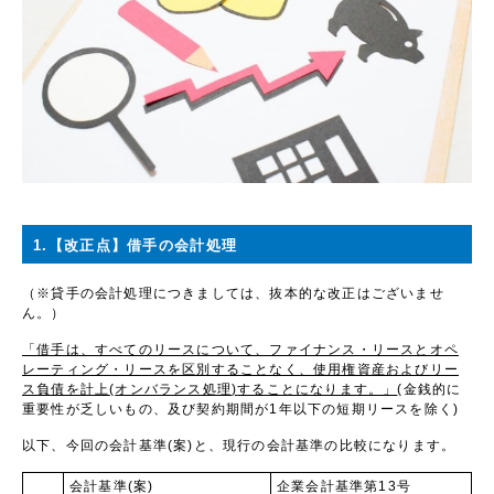
1.【改正点】借手の会計処理
（※貸手の会計処理につきましては、抜本的な改正はございませ
ん。）
「借手は、すべてのリースについて、ファイナンス・リースとオペ
レーティング・リースを区別することなく、使用権資産およびリー
ス負債を計上
(
オンバランス処理
)
することになります。」
(
金銭的に
重要性が乏しいもの、及び契約期間が
1
年以下の短期リースを除く
)
以下、今回の会計基準
(
案
)
と、現行の会計基準の比較になります。
会計基準
(
案
)
企業会計基準第
13
号