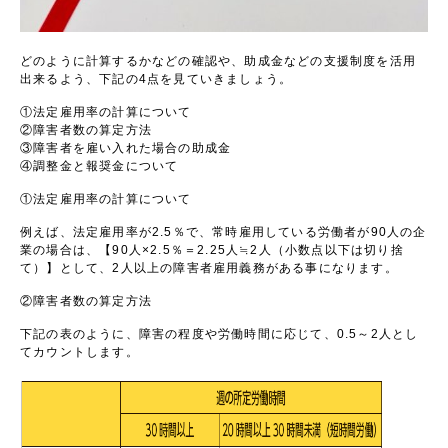
どのように計算するかなどの確認や、助成金などの支援制度を活用
出来るよう、下記の
4
点を見ていきましょう。
①法定雇用率の計算について
②障害者数の算定方法
③障害者を雇い入れた場合の助成金
④調整金と報奨金について
①法定雇用率の計算について
例えば、法定雇用率が2.5％で、常時雇用している労働者が
90
人の企
業の場合は、【
90
人×
2.5
％＝
2.25
人≒
2
人（小数点以下は切り捨
て）】として、
2
人以上の障害者雇用義務がある事になります。
②障害者数の算定方法
下記の表のように、障害の程度や労働時間に応じて、
0.5
～
2
人とし
てカウントします。