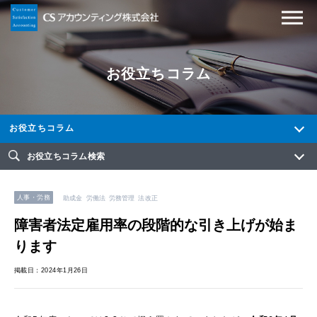
お役立ちコラム
お役立ちコラム
お役立ちコラム検索
人事・労務
助成金
労働法
労務管理
法改正
障害者法定雇用率の段階的な引き上げが始ま
ります
掲載日：2024年1月26日