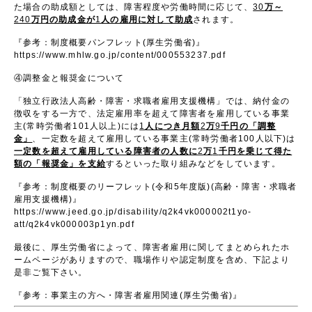
た場合の助成額としては、障害程度や労働時間に応じて、
30
万～
240
万円の助成金が
1
人の雇
用に対して助成
されます。
『参考：制度概要パンフレット
(
厚生労働省
)
』
https://www.mhlw.go.jp/content/000553237.pdf
④調整金と報奨金について
「独立行政法人高齢・障害・求職者雇用支援機構」では、納付金の
徴収をする一方で、法定雇用率を超えて障害者を雇用している事業
主
(
常時労働者
101
人以上
)
には
1
人につき月額
2
万
9
千円の「調整
金」
、一定数を超えて雇用している事業主
(
常時労働者
100
人以下
)
は
一定数を超えて雇用している障害者の人数に
2
万
1
千円を乗じて得た
額の「報
奨金」を支給
するといった取り組みなどをしています。
『参考：制度概要のリーフレット
(
令和
5
年度版
)(
高齢・障害・求職者
雇用支援機構
)
』
https://www.jeed.go.jp/disability/q2k4vk000002t1yo-
att/q2k4vk000003p1yn.pdf
最後に、厚生労働省によって、障害者雇用に関してまとめられたホ
ームページがありますので、職場作りや認定制度を含め、下記より
是非ご覧下さい。
『参考：事業主の方へ・障害者雇用関連
(
厚生労働省
)
』