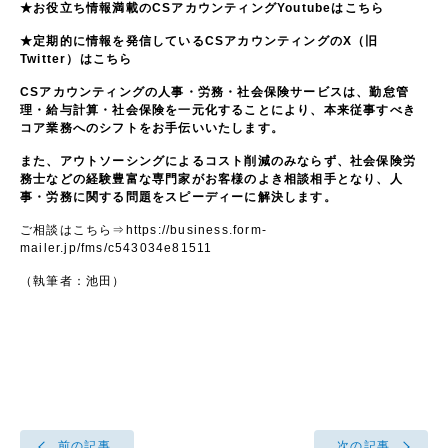
★お役立ち情報満載のCS
アカウンティングYoutube
は
こちら
★定期的に情報を発信しているCS
アカウンティングのX
（旧
Twitter
）は
こちら
CS
アカウンティングの人事・労務・社会保険サービスは、勤怠管
理・給与計算・社会保険を一元化することにより、本来従事すべき
コア業務へのシフトをお手伝いいたします。
また、アウトソーシングによるコスト削減のみならず、社会保険労
務士などの経験豊富な専門家がお客様のよき相談相手となり、人
事・労務に関する問題をスピーディーに解決します。
ご相談はこちら⇒
https://business.form-
mailer.jp/fms/c543034e81511
（執筆者：池田）
前の記事
次の記事