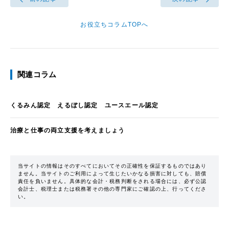
お役立ちコラムTOPへ
関連コラム
くるみん認定 えるぼし認定 ユースエール認定
治療と仕事の両立支援を考えましょう
当サイトの情報はそのすべてにおいてその正確性を保証するものではあり
ません。当サイトのご利用によって生じたいかなる損害に対しても、賠償
責任を負いません。具体的な会計・税務判断をされる場合には、必ず公認
会計士、税理士または税務署その他の専門家にご確認の上、行ってくださ
い。