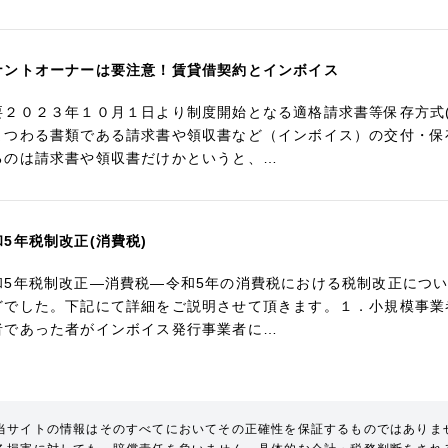
ナントオーナーは要注意！賃貸借契約とインボイス
要２０２３年１０月１日より制度開始となる適格請求書等保存方式
まつわる書類である請求書や領収書など（インボイス）の交付・保
るのは請求書や領収書だけかというと、…
和5年税制改正(消費税)
和5年税制改正―消費税―令和5年の消費税における税制改正につ
どでした。下記にて詳細をご説明させて頂きます。１．小規模事業
者であった者がインボイス発行事業者に…
当サイトの情報はそのすべてにおいてその正確性を保証するものではありま