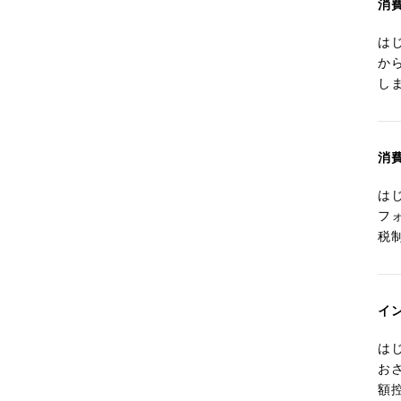
消
は
か
し
消
は
フ
税
イ
は
お
額