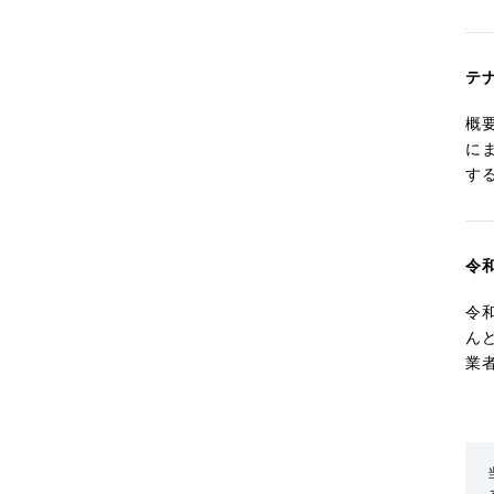
テ
概
に
す
令
令
ん
業