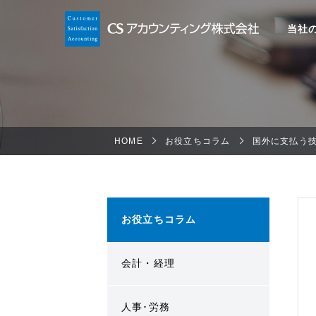
当社
HOME
お役立ちコラム
国外に支払う
お役立ちコラム
会計・経理
人事･労務