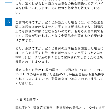
した。宝くじがもしも当たった場合の税金関係などアドバイ
スをお願いいたします。その他何か懸念点も教えてくださ
い。
ご質問の件ですが、宝くじが当たった場合には、その当選金
額には税金はかかりません。宝くじは所得税上でも、消費税
上でも課税の対象にはならないのです。もちろん住民税でも
です。税金が引かれることなく全額現金が貰えるため夢があ
りますよね。
また、余談ですが、宝くじ券付の定期預金を開設した場合に
は、もらえる宝くじ券（例えば年末ジャンボ宝くじだと1枚
300円）は、預貯金の利子として認識されてしまうため源泉
徴収されてしまいます。
貰える宝くじ券が10枚の場合3,000円相当ですので、これに
15.315％の税率を乗じた金額459円が預金金額から源泉徴収
されてしまいますので、実質はタダではないのでご注意して
くださいね。
＜参考文献等＞
国税庁HP 質疑応答事例 定期預金の景品として交付する宝