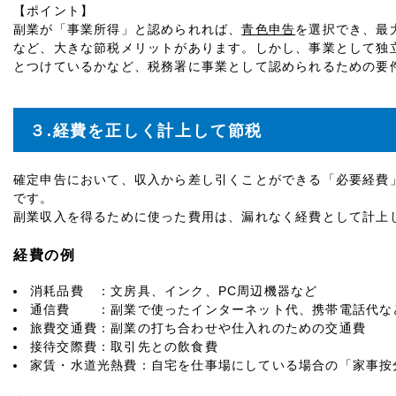
【ポイント】
副業が「事業所得」と認められれば、
青色申告
を選択でき、最
など、大きな節税メリットがあります。しかし、事業として独
とつけているかなど、税務署に事業として認められるための要
３.経費を正しく計上して節税
確定申告において、収入から差し引くことができる「必要経費
です。
副業収入を得るために使った費用は、漏れなく経費として計上
経費の例
消耗品費 ：文房具、インク、PC周辺機器など
通信費 ：副業で使ったインターネット代、携帯電話代な
旅費交通費：副業の打ち合わせや仕入れのための交通費
接待交際費：取引先との飲食費
家賃・水道光熱費：自宅を仕事場にしている場合の「家事按