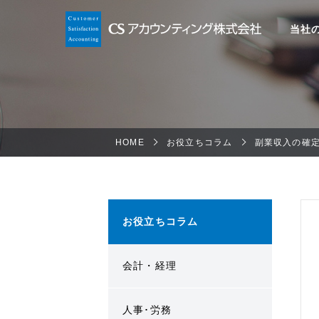
当社
HOME
お役立ちコラム
副業収入の確
お役立ちコラム
会計・経理
人事･労務