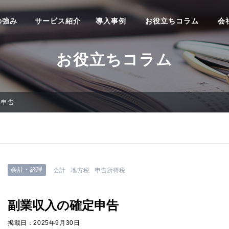
の強み
サービス紹介
導入事例
お役立ちコラム
会
お役立ちコラム
定申告
会計・経理
会計
地方税
申告所得税
副業収入の確定申告
掲載日：2025年9月30日