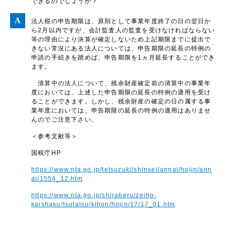
できるのでしょうか？
法人税の申告期限は、原則として事業年度終了の日の翌日か
ら2月以内ですが、会計監査人の監査を受けなければならない
等の理由により決算が確定しないため上記期限までに提出で
きない常況にある法人については、申告期限の延長の特例の
申請の手続きを踏めば、申告期限を1ヵ月延長することができ
ます。
清算中の法人について、残余財産確定前の清算中の事業年
度においては、上述した申告期限の延長の特例の適用を受け
ることができます。しかし、残余財産の確定の日の属する事
業年度においては、申告期限の延長の特例の適用はありませ
んのでご注意下さい。
＜参考文献等＞
国税庁HP
https://www.nta.go.jp/tetsuzuki/shinsei/annai/hojin/ann
ai/1554_12.htm
https://www.nta.go.jp/shiraberu/zeiho-
kaishaku/tsutatsu/kihon/hojin/17/17_01.htm