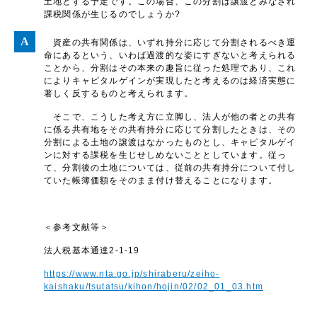
土地とする予定です。この場合、この分割は譲渡とみなされ
課税関係が生じるのでしょうか?
資産の共有関係は、いずれ持分に応じて分割されるべき運
命にあるという、いわば過渡的な姿にすぎないと考えられる
ことから、分割はその本来の趣旨に従った処理であり、これ
によりキャピタルゲインが実現したと考えるのは経済実態に
著しく反するものと考えられます。
そこで、こうした考え方に立脚し、法人が他の者との共有
に係る共有地をその共有持分に応じて分割したときは、その
分割による土地の譲渡はなかったものとし、キャピタルゲイ
ンに対する課税を生じせしめないこととしています。従っ
て、分割後の土地については、従前の共有持分について付し
ていた帳簿価額をそのまま付け替えることになります。
＜参考文献等＞
法人税基本通達2-1-19
https://www.nta.go.jp/shiraberu/zeiho-
kaishaku/tsutatsu/kihon/hojin/02/02_01_03.htm