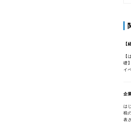
【
【
礎
イ
企
は
税
表