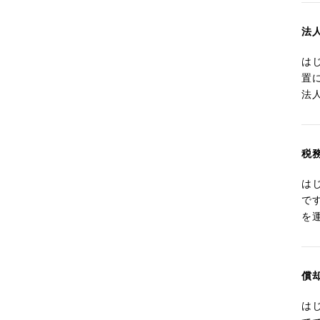
法
は
置
法
税
は
で
を
償
は