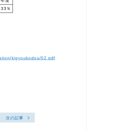
8年度
.33％
ation/kigyoukodou/02.pdf
次の記事