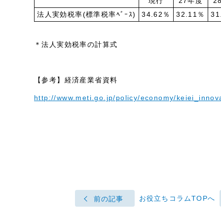
現行
27年度
2
法人実効税率(標準税率ﾍﾞｰｽ)
34.62％
32.11％
31
＊法人実効税率の計算式
【参考】経済産業省資料
http://www.meti.go.jp/policy/economy/keiei_innov
お役立ちコラムTOPへ
前の記事