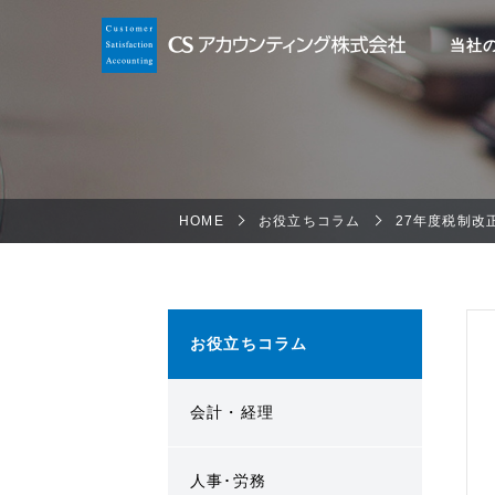
当社
HOME
お役立ちコラム
27年度税制改
お役立ちコラム
会計・経理
人事･労務