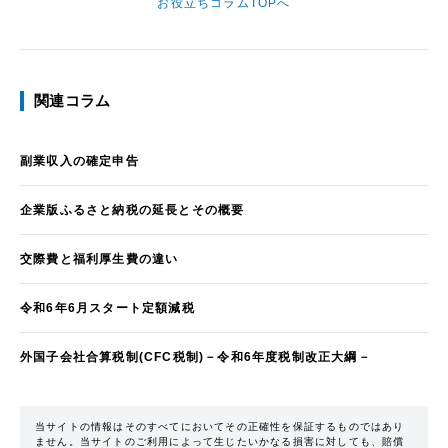
お役立ちコラムTOPへ
関連コラム
副業収入の確定申告
企業版ふるさと納税の延長とその概要
交際費と福利厚生費の違い
令和6年6月スタート定額減税
外国子会社合算税制(CFC税制)－令和6年度税制改正大綱－
当サイトの情報はそのすべてにおいてその正確性を保証するものではあり
ません。当サイトのご利用によって生じたいかなる損害に対しても、賠償