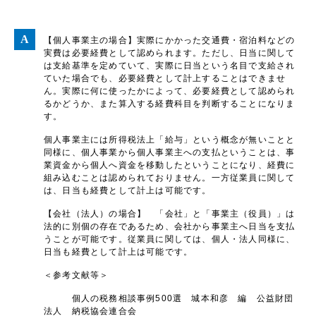
【個人事業主の場合】実際にかかった交通費・宿泊料などの
実費は必要経費として認められます。ただし、日当に関して
は支給基準を定めていて、実際に日当という名目で支給され
ていた場合でも、必要経費として計上することはできませ
ん。実際に何に使ったかによって、必要経費として認められ
るかどうか、また算入する経費科目を判断することになりま
す。
個人事業主には所得税法上「給与」という概念が無いことと
同様に、個人事業から個人事業主への支払ということは、事
業資金から個人へ資金を移動したということになり、経費に
組み込むことは認められておりません。一方従業員に関して
は、日当も経費として計上は可能です。
【会社（法人）の場合】 「会社」と「事業主（役員）」は
法的に別個の存在であるため、会社から事業主へ日当を支払
うことが可能です。従業員に関しては、個人・法人同様に、
日当も経費として計上は可能です。
＜参考文献等＞
個人の税務相談事例500選 城本和彦 編 公益財団
法人 納税協会連合会