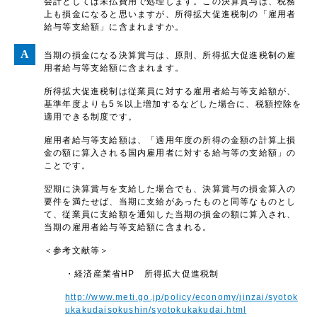
会計としては未払費用で処理します。この決算賞与は、税務
上も損金になると思いますが、所得拡大促進税制の「雇用者
給与等支給額」に含まれますか。
当期の損金になる決算賞与は、原則、所得拡大促進税制の雇
用者給与等支給額に含まれます。
所得拡大促進税制は従業員に対する雇用者給与等支給額が、
基準年度よりも5％以上増加するなどした場合に、税額控除を
適用できる制度です。
雇用者給与等支給額は、「適用年度の所得の金額の計算上損
金の額に算入される国内雇用者に対する給与等の支給額」の
ことです。
翌期に決算賞与を支給した場合でも、決算賞与の損金算入の
要件を満たせば、当期に支給があったものと同等なものとし
て、従業員に支給額を通知した当期の損金の額に算入され、
当期の雇用者給与等支給額に含まれる。
＜参考文献等＞
・経済産業省HP 所得拡大促進税制
http://www.meti.go.jp/policy/economy/jinzai/syotok
ukakudaisokushin/syotokukakudai.html