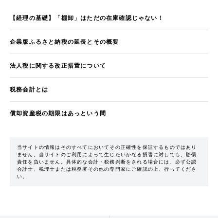
【経理の基礎】「棚卸」はただの在庫確認じゃない！
企業版ふるさと納税の延長とその概要
法人税に関する改正措置について
税務会計とは
償却資産税の期限はあっという間
当サイトの情報はそのすべてにおいてその正確性を保証するものではあり
ません。当サイトのご利用によって生じたいかなる損害に対しても、賠償
責任を負いません。具体的な会計・税務判断をされる場合には、必ず公認
会計士、税理士または税務署その他の専門家にご確認の上、行ってくださ
い。