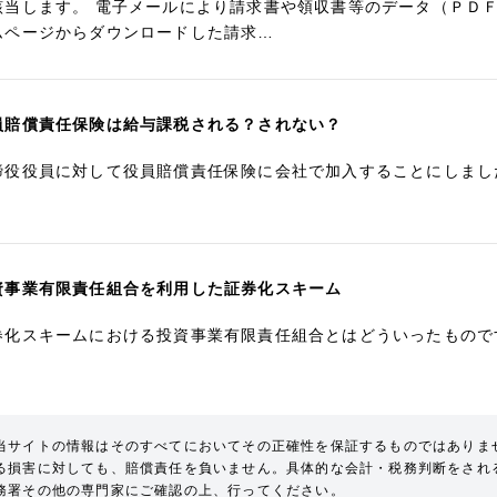
該当します。 電子メールにより請求書や領収書等のデータ（ＰＤＦ
ムページからダウンロードした請求…
員賠償責任保険は給与課税される？されない？
締役役員に対して役員賠償責任保険に会社で加入することにしまし
。
資事業有限責任組合を利用した証券化スキーム
券化スキームにおける投資事業有限責任組合とはどういったもので
当サイトの情報はそのすべてにおいてその正確性を保証するものではありま
る損害に対しても、賠償責任を負いません。具体的な会計・税務判断をされ
務署その他の専門家にご確認の上、行ってください。