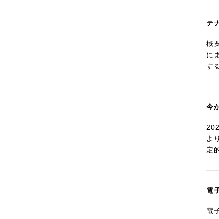
テ
概
に
す
今
2
よ
定
電
電