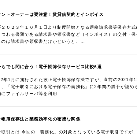
ナントオーナーは要注意！賃貸借契約とインボイス
要２０２３年１０月１日より制度開始となる適格請求書等保存方式
まつわる書類である請求書や領収書など（インボイス）の交付・保
るのは請求書や領収書だけかというと、…
からでも間に合う！電子帳簿保存サービス比較6選
022年1月に施行された改正電子帳簿保存法ですが、直前の2021年
り、「電子取引における電子保存の義務化」に2年間の猶予が認め
的にファイルサーバ等を利用…
子帳簿保存法と業務効率化の密接な関係
子取引とは 今回の「義務化」の対象となっている電子取引ですが