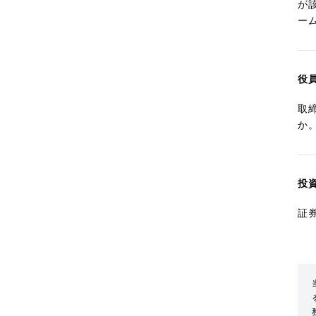
が
ー
役
取
か
投
証