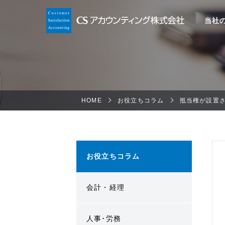
当社
HOME
お役立ちコラム
抵当権が設置
お役立ちコラム
会計・経理
人事･労務