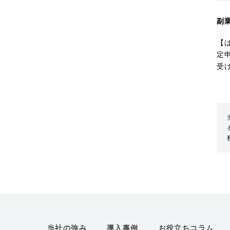
副
【
定
受
当社の強み
導入事例
お役立ちコラム