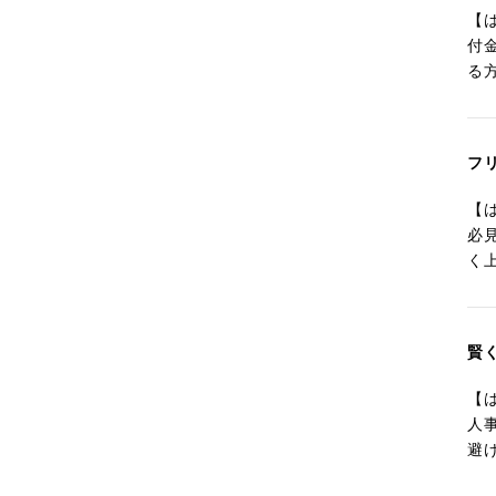
【
付
る
フ
【
必
く
賢
【
人
避