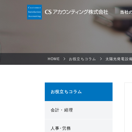
当社
HOME
お役立ちコラム
太陽光発電設
お役立ちコラム
会計・経理
人事･労務