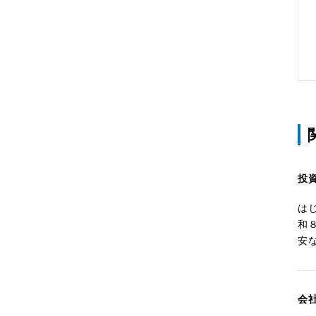
投
は
和
安
会