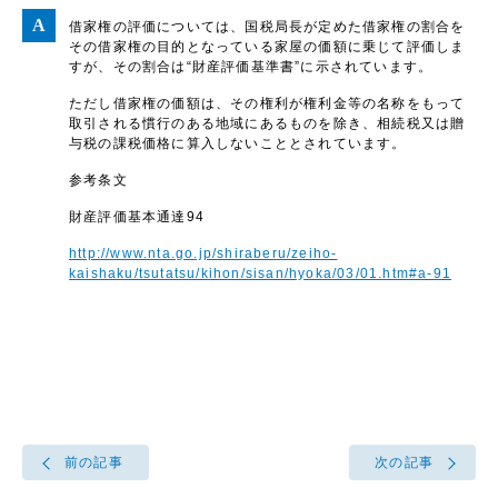
借家権の評価については、国税局長が定めた借家権の割合を
その借家権の目的となっている家屋の価額に乗じて評価しま
すが、その割合は“財産評価基準書”に示されています。
ただし借家権の価額は、その権利が権利金等の名称をもって
取引される慣行のある地域にあるものを除き、相続税又は贈
与税の課税価格に算入しないこととされています。
参考条文
財産評価基本通達94
http://www.nta.go.jp/shiraberu/zeiho-
kaishaku/tsutatsu/kihon/sisan/hyoka/03/01.htm#a-91
前の記事
次の記事