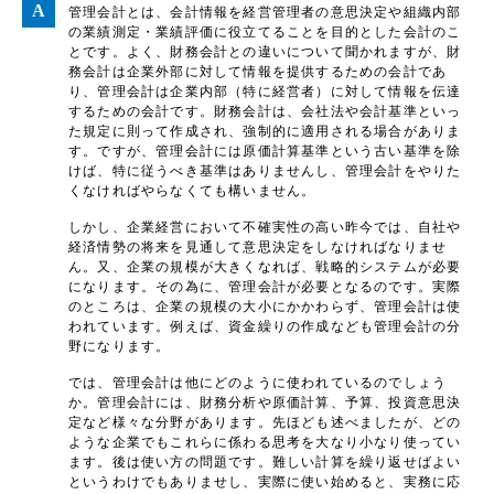
管理会計とは、会計情報を経営管理者の意思決定や組織内部
の業績測定・業績評価に役立てることを目的とした会計のこ
とです。よく、財務会計との違いについて聞かれますが、財
務会計は企業外部に対して情報を提供するための会計であ
り、管理会計は企業内部（特に経営者）に対して情報を伝達
するための会計です。財務会計は、会社法や会計基準といっ
た規定に則って作成され、強制的に適用される場合がありま
す。ですが、管理会計には原価計算基準という古い基準を除
けば、特に従うべき基準はありませんし、管理会計をやりた
くなければやらなくても構いません。
しかし、企業経営において不確実性の高い昨今では、自社や
経済情勢の将来を見通して意思決定をしなければなりませ
ん。又、企業の規模が大きくなれば、戦略的システムが必要
になります。その為に、管理会計が必要となるのです。実際
のところは、企業の規模の大小にかかわらず、管理会計は使
われています。例えば、資金繰りの作成なども管理会計の分
野になります。
では、管理会計は他にどのように使われているのでしょう
か。管理会計には、財務分析や原価計算、予算、投資意思決
定など様々な分野があります。先ほども述べましたが、どの
ような企業でもこれらに係わる思考を大なり小なり使ってい
ます。後は使い方の問題です。難しい計算を繰り返せばよい
というわけでもありませし、実際に使い始めると、実務に応