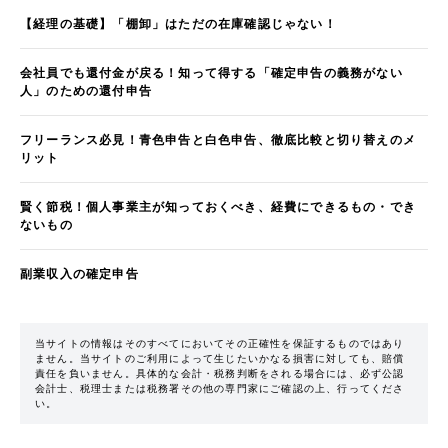
【経理の基礎】「棚卸」はただの在庫確認じゃない！
会社員でも還付金が戻る！知って得する「確定申告の義務がない
人」のための還付申告
フリーランス必見！青色申告と白色申告、徹底比較と切り替えのメ
リット
賢く節税！個人事業主が知っておくべき、経費にできるもの・でき
ないもの
副業収入の確定申告
当サイトの情報はそのすべてにおいてその正確性を保証するものではあり
ません。当サイトのご利用によって生じたいかなる損害に対しても、賠償
責任を負いません。具体的な会計・税務判断をされる場合には、必ず公認
会計士、税理士または税務署その他の専門家にご確認の上、行ってくださ
い。