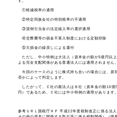
す。
①軽減税率の適用
②特定同族会社の特別税率の不適用
③貸倒引当金の法定繰入率の選択適用
④交際費等の損金不算入制度における定額控除
⑤欠損金の繰戻しによる還付
ただし、中小特例は大法人（資本金の額が5億円以上
よる完全支配関係がある普通法人には適用されません
今回のケースのように株式持ち合いの場合には、原則
否かによって判定します。
したがって、Ｃ社の親法人はＢ社（資本金の額10億
円）であるため、Ｃ社には中小特例の適用があります
参考ＵＲＬ国税庁ＨＰ 平成22年度税制改正に係る法
その他の資本に関係する取引等に係る税制関係）（情報