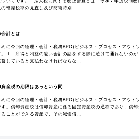
についてです。1.法人税に関する改正措置とは「令和７年度税制
人の軽減税率の見直し及び防衛特別…
務会計とは
じめに今回の経理・会計・税務BPO(ビジネス・プロセス・アウト
す。１．所得と利益の違い会計の話をする際に避けて通れないのが
運営していると支払わなければならな…
却資産税の期限はあっという間
じめに今回の経理・会計・税務BPO(ビジネス・プロセス・アウト
です。償却資産税は償却資産に係る固定資産税の通称であり、償却
することができる資産で、その減価償…