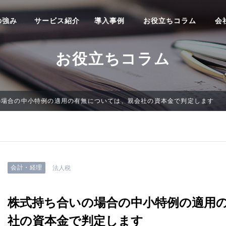
の強み
サービス紹介
導入事例
お役立ちコラム
会
お役立ちコラム
の場合の中小特例の適用の有無については、親会社の資本金で判定します
会計・経理
法人税
株式持ち合いの場合の中小特例の適用
社の資本金で判定します