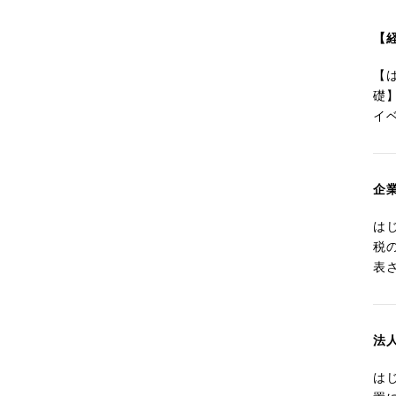
【
【
礎
イ
企
は
税
表
法
は