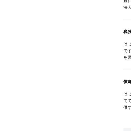
置
法
税
は
で
を
償
は
て
供