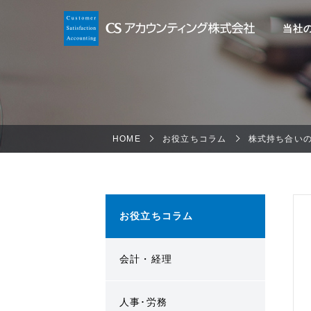
当社
HOME
お役立ちコラム
株式持ち合い
お役立ちコラム
会計・経理
人事･労務