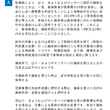
私傷病により、はり、きゅうおよびマッサージ指圧の施術を
受けたときは、一度、被保険者が医療費の10割を負担し、協
会けんぽへ療養費を申請することにより保険給付分が払い戻
されることになっていましたが、2019年1月より受領委任制
度が導入され、登録された施術者は被保険者に代わり保険給
付分を協会けんぽに請求できることになります。これによ
り、被保険者は、施術所窓口では一部負担金（3割又は2割）
のみを支払えばいいことになりました。
給付の対象となるのは原則として医師の同意を得て（医師の
同意書が必要）行った鍼灸師の施術のうち厚生労働省の通知
による神経痛、リウマチ、頸腕症候群、五十肩、腰痛症及び
頚椎捻挫後遺症の6疾患で保険者が認めた場合に限ります。
施術所で、はり・きゅうやマッサージの施術を受けるときの
注意点は以下のとおりです。
①施術所で施術を受けた時は、必ず領収証を受け取り大切に
保管する
②療養費の支給申請書に押印する際は、施術を受けた日付や
施術内容・金額を確認のうえ押印する
③はり、きゅうおよびマッサージの施術を受け療養費を申請
する場合は、文書による医師の同意が必要です。初めて施術
を受けるときや、同意期間を超えて施術を受けるときは、必