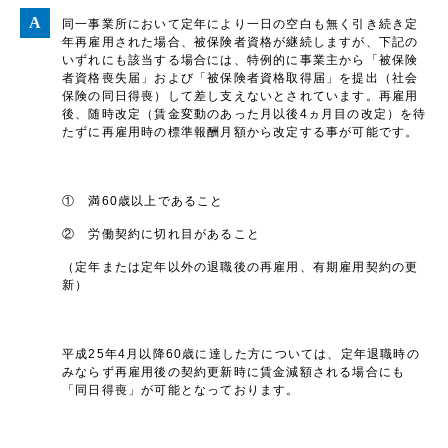
同一事業所において定年により一日の空白も無く引き続き定
年再雇用された場合、被保険者資格が継続しますが、下記の
いずれにも該当する場合には、特例的に事業主から「被保険
者資格喪失届」および「被保険者資格取得届」を提出（社会
保険の同日得喪）して差し支えないとされています。再雇用
後、随時改定（賃金変動のあった月以後4ヵ月目の改定）を待
たずに再雇用時の標準報酬月額から改定する事が可能です。
① 満60歳以上であること
② 労働契約に切れ目があること
（定年または定年以外の退職後の再雇用、有期雇用契約の更
新）
平成25年4月以降60歳に達した方については、定年退職時の
みならず再雇用後の契約更新時に賃金減額される場合にも
「同日得喪」が可能となっております。