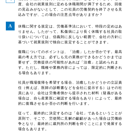
度、会社の就業規則に定める休職期間が満了するため、回復
の見込みがないとして、この社員の労働契約を終了させる見
込みですが、この場合の注意点等がありますか？
休職に関する規定は、労働基準法において、特段の定めはあ
りません。したがって、私傷病により長く休職する社員の取
り扱いについては、信義則に反しない範囲で、会社の方針に
基づいて就業規則で独自に規定することができます。
復職についてのポイントは、「治癒」したか否かです。最高
裁の考え方では、必ずしも元の業務ができるかどうかまでは
要せず、労務提供の可能性があれば「治癒」と認められま
す。ただし、職種や業務内容によっては、限定的に判断され
る場合もあります。
社員が職場復帰を希望する場合、治癒したかどうかの立証責
任（例えば、医師の診断書などを会社に提示する）はその社
員にあり、会社は労働者側から提示された材料（疑義がある
場合は、自ら産業医に確認する場合もあり）によって、最終
的に復職させるか否かの判断を行います。
従って、最終的に決定するのは「会社」であるということが
原則で、そこで、労使間に見解の齟齬があった場合は労働紛
争となり、最終的に裁判所の判断を仰ぐことにまで発展する
場合もあります。