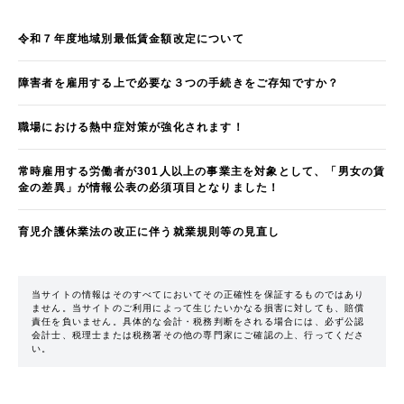
令和７年度地域別最低賃金額改定について
障害者を雇用する上で必要な３つの手続きをご存知ですか？
職場における熱中症対策が強化されます！
常時雇用する労働者が301人以上の事業主を対象として、「男女の賃
金の差異」が情報公表の必須項目となりました！
育児介護休業法の改正に伴う就業規則等の見直し
当サイトの情報はそのすべてにおいてその正確性を保証するものではあり
ません。当サイトのご利用によって生じたいかなる損害に対しても、賠償
責任を負いません。具体的な会計・税務判断をされる場合には、必ず公認
会計士、税理士または税務署その他の専門家にご確認の上、行ってくださ
い。