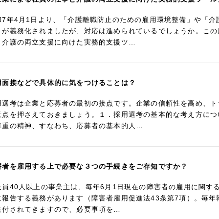
和7年4月1日より、「介護離職防止のための雇用環境整備」や「
」が義務化されましたが、対応は進められているでしょうか。この
と介護の両立支援に向けた実務的支援ツ…
用面接などで具体的に気をつけることは？
用選考は企業と応募者の最初の接点です。企業の信頼性を高め、ト
意点を押さえておきましょう。１．採用選考の基本的な考え方につ
尊重の精神、すなわち、応募者の基本的人…
害者を雇用する上で必要な３つの手続きをご存知ですか？
業員40人以上の事業主は、毎年6月1日現在の障害者の雇用に関す
に報告する義務があります（障害者雇用促進法43条第7項）。毎
送付されてきますので、必要事項を…