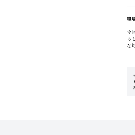
職
今
ら
な