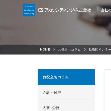
当社
HOME
お役立ちコラム
勤務間インタ
お役立ちコラム
会計・経理
人事･労務