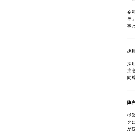
令
等
事
採
採
注
間
障
従
ク
が