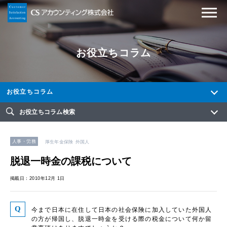
お役立ちコラム
お役立ちコラム
お役立ちコラム検索
人事・労務
厚生年金保険
外国人
脱退一時金の課税について
掲載日：2010年12月 1日
今まで日本に在住して日本の社会保険に加入していた外国人
の方が帰国し、脱退一時金を受ける際の税金について何か留