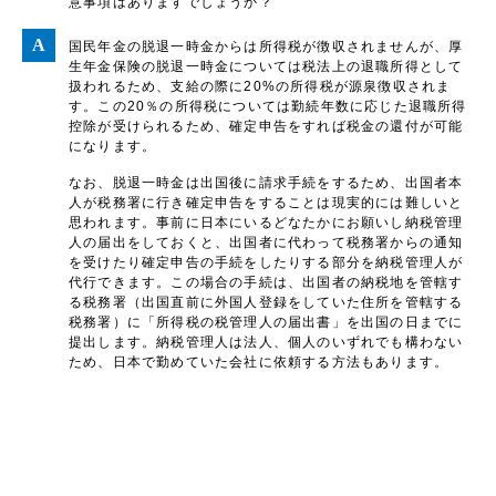
意事項はありますでしょうか？
国民年金の脱退一時金からは所得税が徴収されませんが、厚
生年金保険の脱退一時金については税法上の退職所得として
扱われるため、支給の際に20%の所得税が源泉徴収されま
す。この20％の所得税については勤続年数に応じた退職所得
控除が受けられるため、確定申告をすれば税金の還付が可能
になります。
なお、脱退一時金は出国後に請求手続をするため、出国者本
人が税務署に行き確定申告をすることは現実的には難しいと
思われます。事前に日本にいるどなたかにお願いし納税管理
人の届出をしておくと、出国者に代わって税務署からの通知
を受けたり確定申告の手続をしたりする部分を納税管理人が
代行できます。この場合の手続は、出国者の納税地を管轄す
る税務署（出国直前に外国人登録をしていた住所を管轄する
税務署）に「所得税の税管理人の届出書」を出国の日までに
提出します。納税管理人は法人、個人のいずれでも構わない
ため、日本で勤めていた会社に依頼する方法もあります。