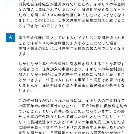
日英社会保障協定が適用されていたため、イギリスの年金制
度の加入は免除されていましたが、派遣期間が延長になった
ために今回イギリスの年金制度に加入しないといけなくなり
ました。この場合は、日本の厚生年金制度に加入し続けるこ
とはできないのでしょうか？
厚生年金保険に加入している人がイギリスに長期派遣される
ことでイギリスの年金制度に加入することになった場合、二
重加入防止の規定により厚生年金保険の加入者ではなくなり
ます。
しかしながら厚生年金保険に引き続き加入することを希望す
る場合には、任意加入の申請により、イギリスの年金制度に
加入しながら同時に日本の厚生年金保険にも加入し続けるこ
とができます。任意加入において事業主の同意は必要ではあ
りませんが、保険料は引き続き事業主と被保険者の折半とな
ります。
この特例制度が設けられた背景には、イギリスの年金制度で
の障害年金の受給要件のひとつに「直近2年間に保険料を納め
ていること」という条件があるためとなっています。この部
分は日本の年金制度と比べて厳しい条件となっており、イギ
リスに長期派遣された人がイギリスの年金制度に加入した後
に障害を負った場合でもイギリスの障害年金を受けるための
条件を満たせず、日英両国のいずれからも障害年金が受けら