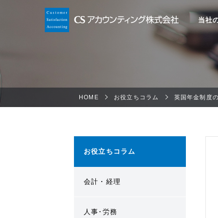
当社
HOME
お役立ちコラム
英国年金制度
お役立ちコラム
会計・経理
人事･労務