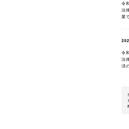
令
法
業
2
令
法
済