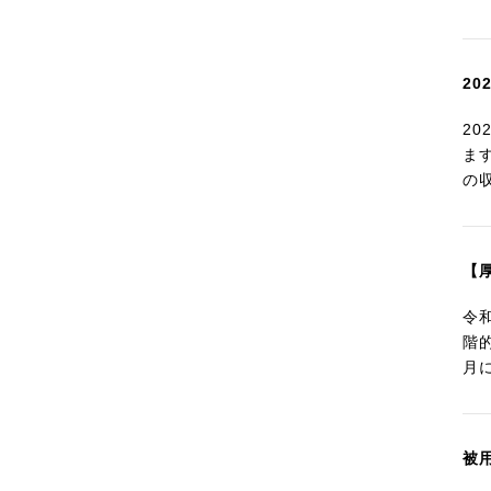
2
2
ま
の
【
令
階
月に
被