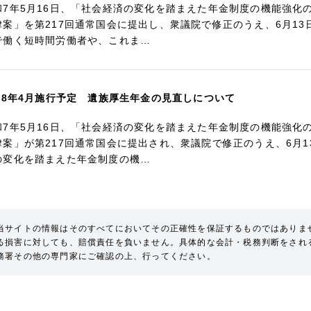
和7年5月16日、「社会経済の変化を踏まえた年金制度の機能強化
律案」を第217回通常国会に提出し、衆議院で修正のうえ、6月1
で働く短時間労働者や、これま…
028年4月施行予定 遺族厚生年金の見直しについて
和7年5月16日、「社会経済の変化を踏まえた年金制度の機能強化
律案」が第217回通常国会に提出され、衆議院で修正のうえ、6月
の変化を踏まえた年金制度の機…
当サイトの情報はそのすべてにおいてその正確性を保証するものではありま
る損害に対しても、賠償責任を負いません。具体的な会計・税務判断をされ
務署その他の専門家にご確認の上、行ってください。