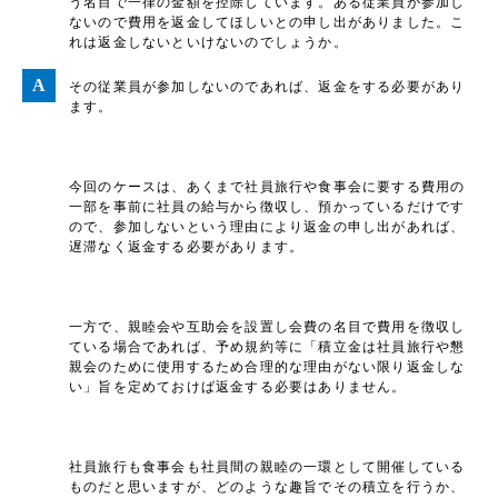
う名目で一律の金額を控除しています。ある従業員が参加し
ないので費用を返金してほしいとの申し出がありました。こ
れは返金しないといけないのでしょうか。
その従業員が参加しないのであれば、返金をする必要があり
ます。
今回のケースは、あくまで社員旅行や食事会に要する費用の
一部を事前に社員の給与から徴収し、預かっているだけです
ので、参加しないという理由により返金の申し出があれば、
遅滞なく返金する必要があります。
一方で、親睦会や互助会を設置し会費の名目で費用を徴収し
ている場合であれば、予め規約等に「積立金は社員旅行や懇
親会のために使用するため合理的な理由がない限り返金しな
い」旨を定めておけば返金する必要はありません。
社員旅行も食事会も社員間の親睦の一環として開催している
ものだと思いますが、どのような趣旨でその積立を行うか、