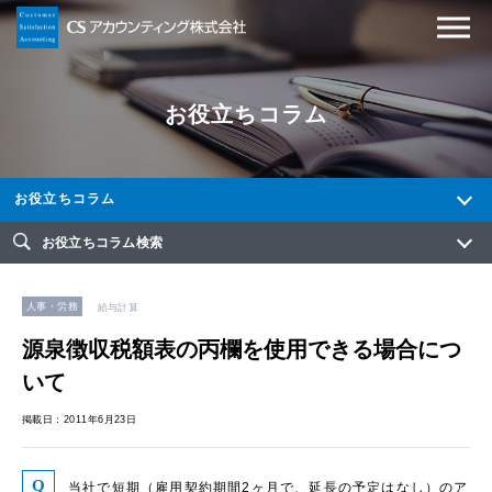
お役立ちコラム
お役立ちコラム
お役立ちコラム検索
人事・労務
給与計算
源泉徴収税額表の丙欄を使用できる場合につ
いて
掲載日：2011年6月23日
当社で短期（雇用契約期間2ヶ月で、延長の予定はなし）のア