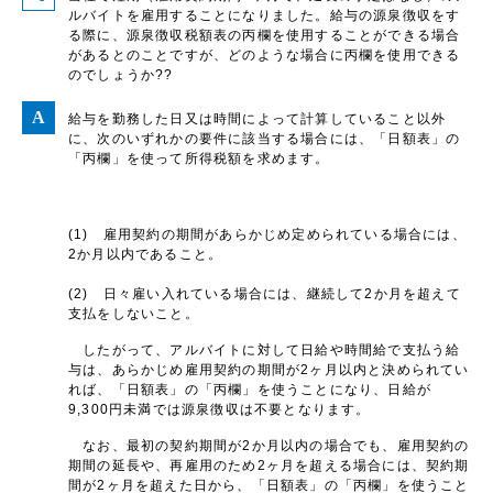
ルバイトを雇用することになりました。給与の源泉徴収をす
る際に、源泉徴収税額表の丙欄を使用することができる場合
があるとのことですが、どのような場合に丙欄を使用できる
のでしょうか??
給与を勤務した日又は時間によって計算していること以外
に、次のいずれかの要件に該当する場合には、「日額表」の
「丙欄」を使って所得税額を求めます。
(1) 雇用契約の期間があらかじめ定められている場合には、
2か月以内であること。
(2) 日々雇い入れている場合には、継続して2か月を超えて
支払をしないこと。
したがって、アルバイトに対して日給や時間給で支払う給
与は、あらかじめ雇用契約の期間が2ヶ月以内と決められてい
れば、「日額表」の「丙欄」を使うことになり、日給が
9,300円未満では源泉徴収は不要となります。
なお、最初の契約期間が2か月以内の場合でも、雇用契約の
期間の延長や、再雇用のため2ヶ月を超える場合には、契約期
間が2ヶ月を超えた日から、「日額表」の「丙欄」を使うこと