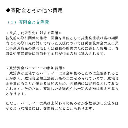
◆寄附金とその他の費用
（１）寄附金と交際費
＜被災した取引先に対する寄附＞
被災前の取引関係の維持、回復を目的として災害発生後相当の期間
内にその取引先に対して行った支援については災害見舞金の支出又
は事業用資産の供与若しくは役務の提供のために要した費用は、寄
附金や交際費等に該当せず全額が損金の額に算入されます。
＜政治資金パーティーの参加費用＞
政治家が主催するパーティーは資金を集めるために主催されるこ
とが多く、政治資金規正法第八条の二に定められています。政治資
金を集めることが主たる目的のため、実質的には寄附金としてみな
されます。そのため、支出した金額のうち一定の金額は損金不算入
となります。
ただし、パーティーに業務上関わりのある者が多数参加し交流をは
かるような場合には、交際費となることもあります。