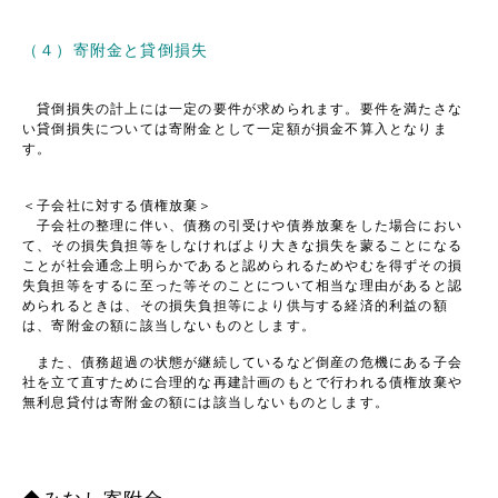
（４）寄附金と貸倒損失
貸倒損失の計上には一定の要件が求められます。要件を満たさな
い貸倒損失については寄附金として一定額が損金不算入となりま
す。
＜子会社に対する債権放棄＞
子会社の整理に伴い、債務の引受けや債券放棄をした場合におい
て、その損失負担等をしなければより大きな損失を蒙ることになる
ことが社会通念上明らかであると認められるためやむを得ずその損
失負担等をするに至った等そのことについて相当な理由があると認
められるときは、その損失負担等により供与する経済的利益の額
は、寄附金の額に該当しないものとします。
また、債務超過の状態が継続しているなど倒産の危機にある子会
社を立て直すために合理的な再建計画のもとで行われる債権放棄や
無利息貸付は寄附金の額には該当しないものとします。