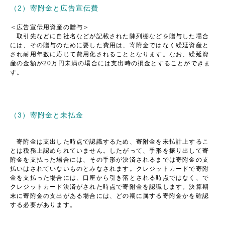
（2）寄附金と広告宣伝費
＜広告宣伝用資産の贈与＞
取引先などに自社名などが記載された陳列棚などを贈与した場合
には、その贈与のために要した費用は、寄附金ではなく繰延資産と
され耐用年数に応じて費用化されることとなります。なお、繰延資
産の金額が20万円未満の場合には支出時の損金とすることができま
す。
（3）寄附金と未払金
寄附金は支出した時点で認識するため、寄附金を未払計上するこ
とは税務上認められていません。したがって、手形を振り出して寄
附金を支払った場合には、その手形が決済されるまでは寄附金の支
払いはされていないものとみなされます。クレジットカードで寄附
金を支払った場合には、口座から引き落とされる時点ではなく、で
クレジットカード決済がされた時点で寄附金を認識します。決算期
末に寄附金の支出がある場合には、どの期に属する寄附金かを確認
する必要があります。