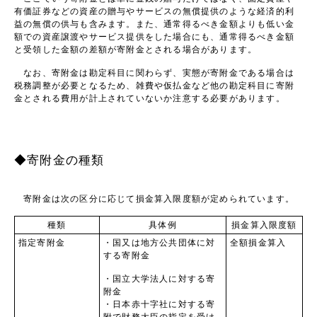
有価証券などの資産の贈与やサービスの無償提供のような経済的利
益の無償の供与も含みます。また、通常得るべき金額よりも低い金
額での資産譲渡やサービス提供をした場合にも、通常得るべき金額
と受領した金額の差額が寄附金とされる場合があります。
なお、寄附金は勘定科目に関わらず、実態が寄附金である場合は
税務調整が必要となるため、雑費や仮払金など他の勘定科目に寄附
金とされる費用が計上されていないか注意する必要があります。
◆寄附金の種類
寄附金は次の区分に応じて損金算入限度額が定められています。
種類
具体例
損金算入限度額
指定寄附金
・国又は地方公共団体に対
全額損金算入
する寄附金
・国立大学法人に対する寄
附金
・日本赤十字社に対する寄
附で財務大臣の指定を受け