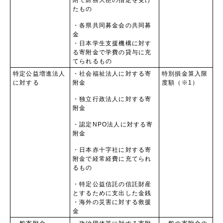
たもの
・各県共同募金会の共同募
金
・日本学生支援機構に対す
る寄附金で学費の貸与に充
てられるもの
特定公益増進法人
・社会福祉法人に対する寄
特別損金算入限
に対する
附金
度額（※1）
・独立行政法人に対する寄
附金
・認定NPO法人に対する寄
附金
・日本赤十字社に対する寄
附金で経常経費に充てられ
るもの
・特定公益信託の信託財産
とするために支出した金銭
・海外の災害に対する救援
金