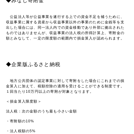
◆みなし寄附金
公益法人等が公益事業を遂行する上での資金不足を補うために、
収益事業に属する資産から収益事業以外の事業のために金銭等を支
出した場合には、同一法人内での資金移動であり外部に拠出された
ものではありませんが、収益事業の法人税の所得計算上、寄附金の
額とみなして、一定の限度額の範囲内で損金算入が認められます。
◆企業版ふるさと納税
地方公共団体の認定事業に対して寄附をした場合にこれまでの損
金算入に加えて、税額控除の適用を受けることができる制度です。
１回当たり10万円以上の寄附が対象となります。
＜損金算入限度額＞
法人税：次の金額のうち最も小さい金額
・寄附額の10%
・法人税額の5%