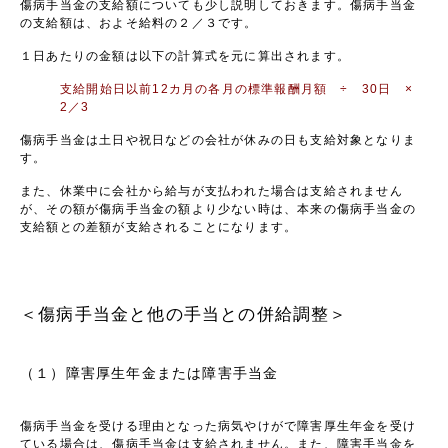
傷病手当金の支給額についても少し説明しておきます。傷病手当金
の支給額は、およそ給料の２／３です。
１日あたりの金額は以下の計算式を元に算出されます。
支給開始日以前12カ月の各月の標準報酬月額 ÷ 30日 ×
2／3
傷病手当金は土日や祝日などの会社が休みの日も支給対象となりま
す。
また、休業中に会社から給与が支払われた場合は支給されません
が、その額が傷病手当金の額より少ない時は、本来の傷病手当金の
支給額との差額が支給されることになります。
＜傷病手当金と他の手当との併給調整＞
（１）障害厚生年金または障害手当金
傷病手当金を受ける理由となった病気やけがで障害厚生年金を受け
ている場合は、傷病手当金は支給されません。また、障害手当金を