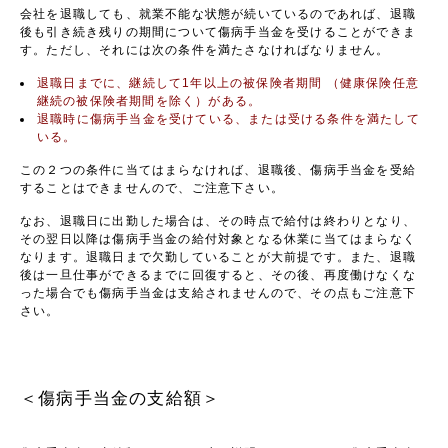
会社を退職しても、就業不能な状態が続いているのであれば、退職
後も引き続き残りの期間について傷病手当金を受けることができま
す。ただし、それには次の条件を満たさなければなりません。
退職日までに、継続して1年以上の被保険者期間 （健康保険任意
継続の被保険者期間を除く）がある。
退職時に傷病手当金を受けている、または受ける条件を満たして
いる。
この２つの条件に当てはまらなければ、退職後、傷病手当金を受給
することはできませんので、ご注意下さい。
なお、退職日に出勤した場合は、その時点で給付は終わりとなり、
その翌日以降は傷病手当金の給付対象となる休業に当てはまらなく
なります。退職日まで欠勤していることが大前提です。また、退職
後は一旦仕事ができるまでに回復すると、その後、再度働けなくな
った場合でも傷病手当金は支給されませんので、その点もご注意下
さい。
＜傷病手当金の支給額＞