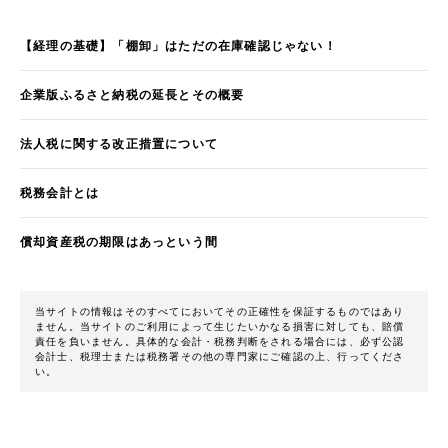
【経理の基礎】「棚卸」はただの在庫確認じゃない！
企業版ふるさと納税の延長とその概要
法人税に関する改正措置について
税務会計とは
償却資産税の期限はあっという間
当サイトの情報はそのすべてにおいてその正確性を保証するものではあり
ません。当サイトのご利用によって生じたいかなる損害に対しても、賠償
責任を負いません。具体的な会計・税務判断をされる場合には、必ず公認
会計士、税理士または税務署その他の専門家にご確認の上、行ってくださ
い。