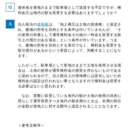
遊休地を更地のままで駐車場として賃貸する予定ですが、権
利金又は地代の額を収受する必要はありますでしょうか？
法人税法の
借地権
は、「地上権又は土地の賃借権」と規定さ
れ、建物の所有を目的とする条件は付いていませんが、「そ
の使用の対価として通常権利金その他の一時金を収受する取
引上の慣行がある場合」という条件が付いています。つま
り、建物の所有を目的とする形式でなく、権利金を収受する
取引慣行があるかという実質によって、判断することになり
ます。
したがって、駐車場として更地のままで土地を使用させる場
合は、土地の使用が通常権利金の授受を伴わないものである
と認められるので、法人税法上の借地権には該当しないため
権利金の認定は行われない事となりますので権利金は収受す
る必要はないと思われます。
なお、実際に収受している地代の額が土地の使用の目的に
照らして通常収受すべき地代の額未満のときは、未満の部分
の金額が借地人に対する贈与と認定されることとなります。
＜参考文献等＞