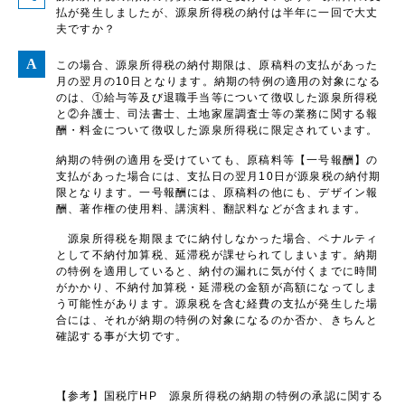
払が発生しましたが、源泉所得税の納付は半年に一回で大丈
夫ですか？
この場合、源泉所得税の納付期限は、原稿料の支払があった
月の翌月の10日となります。納期の特例の適用の対象になる
のは、①給与等及び退職手当等について徴収した源泉所得税
と②弁護士、司法書士、土地家屋調査士等の業務に関する報
酬・料金について徴収した源泉所得税に限定されています。
納期の特例の適用を受けていても、原稿料等【一号報酬】の
支払があった場合には、支払日の翌月10日が源泉税の納付期
限となります。一号報酬には、原稿料の他にも、デザイン報
酬、著作権の使用料、講演料、翻訳料などが含まれます。
源泉所得税を期限までに納付しなかった場合、ペナルティ
として不納付加算税、延滞税が課せられてしまいます。納期
の特例を適用していると、納付の漏れに気が付くまでに時間
がかかり、不納付加算税・延滞税の金額が高額になってしま
う可能性があります。源泉税を含む経費の支払が発生した場
合には、それが納期の特例の対象になるのか否か、きちんと
確認する事が大切です。
【参考】国税庁HP 源泉所得税の納期の特例の承認に関する