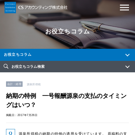
お役立ちコラム
お役立ちコラム
お役立ちコラム検索
会計・経理
源泉所得税
納期の特例 一号報酬源泉の支払のタイミン
グはいつ？
掲載日：2017年7月26日
源泉所得税の納期の特例の適用を受けています。 原稿料の支