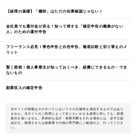
【経理の基礎】「棚卸」はただの在庫確認じゃない！
会社員でも還付金が戻る！知って得する「確定申告の義務がない
人」のための還付申告
フリーランス必見！青色申告と白色申告、徹底比較と切り替えのメ
リット
賢く節税！個人事業主が知っておくべき、経費にできるもの・でき
ないもの
副業収入の確定申告
当サイトの情報はそのすべてにおいてその正確性を保証するものではあり
ません。当サイトのご利用によって生じたいかなる損害に対しても、賠償
責任を負いません。具体的な会計・税務判断をされる場合には、必ず公認
会計士、税理士または税務署その他の専門家にご確認の上、行ってくださ
い。