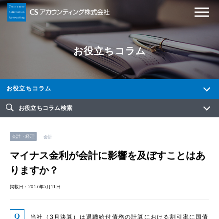
お役立ちコラム
お役立ちコラム
お役立ちコラム検索
会計・経理
会計
マイナス金利が会計に影響を及ぼすことはあ
りますか？
掲載日：2017年5月11日
当社（3月決算）は退職給付債務の計算における割引率に国債