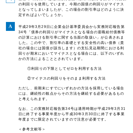
の利回りを使用しています。今期の国債の利回りがマイナス
となってしまいましたが、この場合の割引率はどのように決
定すればよいでしょうか。
平成29年3月29日に企業会計基準委員会から実務対応報告第
34号「債券の利回りがマイナスとなる場合の退職給付債務等
の計算における割引率に関する当面の取扱い」が公表されま
した。この中で、割引率の基礎とする安全性の高い債券（貴
社の場合には国債が該当します）の支払見込期間における利
回りが期末においてマイナスとなる場合には、以下のいずれ
かの方法によることとされています。
①利回りの下限としてゼロを利用する方法
②マイナスの利回りをそのまま利用する方法
ただし、前期末にすでにいずれかの方法を採用している場合
には、継続性の観点からその方法を継続する必要があるもの
と考えられます。
なお、この実務対応報告第34号は適用時期が平成29年3月31
日に終了する事業年度から平成30年3月30日に終了する事業
年度までに限定されていますので注意が必要です。
＜参考文献等＞