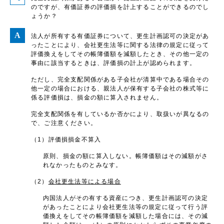
のですが、有価証券の評価損を計上することができるのでし
ょうか？
法人が所有する有価証券について、更生計画認可の決定があ
ったことにより、会社更生法等に関する法律の規定に従って
評価換えをしてその帳簿価額を減額したとき、その他一定の
事由に該当するときは、評価損の計上が認められます。
ただし、完全支配関係がある子会社が清算中である場合その
他一定の場合における、親法人が保有する子会社の株式等に
係る評価損は、損金の額に算入されません。
完全支配関係を有しているか否かにより、取扱いが異なるの
で、ご注意ください。
（1）評価損損金不算入
原則、損金の額に算入しない。帳簿価額はその減額がさ
れなかったものとみなす。
（2）
会社更生法等による場合
内国法人がその有する資産につき、更生計画認可の決定
があったことにより会社更生法等の規定に従って行う評
価換えをしてその帳簿価額を減額した場合には、その減