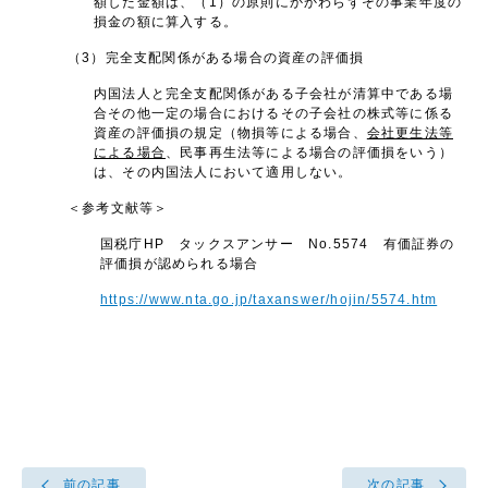
額した金額は、（1）の原則にかかわらずその事業年度の
損金の額に算入する。
（3）完全支配関係がある場合の資産の評価損
内国法人と完全支配関係がある子会社が清算中である場
合その他一定の場合におけるその子会社の株式等に係る
資産の評価損の規定（物損等による場合、
会社更生法等
による場合
、民事再生法等による場合の評価損をいう）
は、その内国法人において適用しない。
＜参考文献等＞
国税庁HP タックスアンサー No.5574 有価証券の
評価損が認められる場合
https://www.nta.go.jp/taxanswer/hojin/5574.htm
前の記事
次の記事