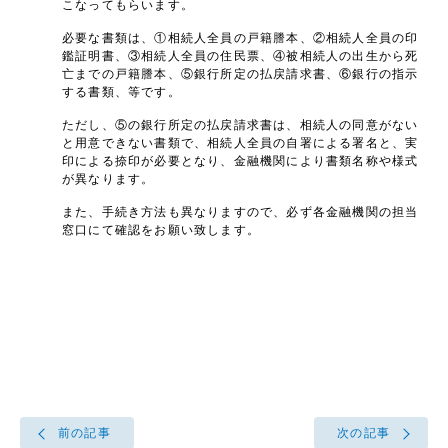
こなってもらいます。
必要な書類は、①相続人全員の戸籍謄本、②相続人全員の印
鑑証明書、③相続人全員の住民票、④被相続人の出生から死
亡までの戸籍謄本、⑤銀行所定の払戻請求書、⑥銀行の指示
する書類、等です。
ただし、⑤の銀行所定の払戻請求書は、相続人の同意がない
と用意できない書類で、相続人全員の自署による署名と、実
印による捺印が必要となり、金融機関により書類名称や様式
が異なります。
また、手続き方法も異なりますので、必ず各金融機関の担当
窓口にて確認をお願い致します。
前の記事
次の記事