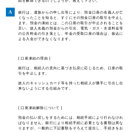
結を解除できるのでしょうか。教えて下さい。
銀行は、遺族からの申し出等により、預金口座の名義人が亡
くなったことを知ると、すぐにその預金口座の取引を中止し
ます。預金の凍結とは、この口座の取引が中止されることを
言い、故人名義の預金からの引出、電気・ガス・水道料金等
の公共料金の引き落とし、年金の受取口座の場合は、振込に
よる入金ができなくなります。
[ 口座凍結の理由 ]
銀行は、相続人の意向に基づき払戻に応じるため、口座の取
引を中止します。
故人のキャッシュカード等を持った相続人が勝手に引出し出
来ないようにする仕組みです。
[ 口座凍結解除について ]
預金の払い戻しをするためには、相続手続により行わなけれ
ばなりません。銀行により相続手続に必要となる書類は異な
りますが、一般的に下記書類をそろえて提出し、手続きをお