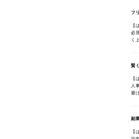
フ
【
必
く
賢
【
人
避
副
【
定