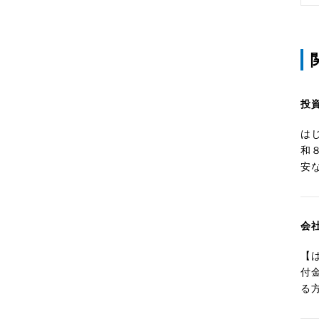
投
は
和
安
会
【
付
る