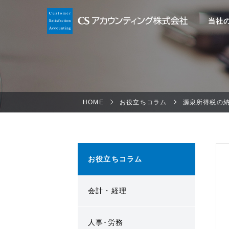
当社
HOME
お役立ちコラム
源泉所得税の
お役立ちコラム
会計・経理
人事･労務