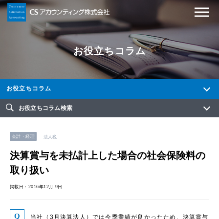
お役立ちコラム
お役立ちコラム
お役立ちコラム検索
会計・経理
法人税
決算賞与を未払計上した場合の社会保険料の
取り扱い
掲載日：2016年12月 9日
当社（3月決算法人）では今季業績が良かったため、決算賞与