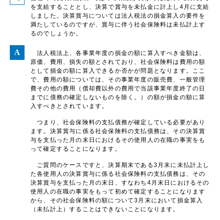
を支給することとし、決算で賞与を未払金に計上し4月に支給
しました。決算賞与については法人税法の損金算入の要件を
満たしているのですが、賞与に伴う社会保険料は未払計上す
るのでしょうか。
法人税法上、各事業年度の損金の額に算入すべき金額は、
原価、費用、損失の額とされており、社会保険料は費用の額
として損金の額に算入できるか否かが問題となります。ここ
で、費用の額については、その事業年度の販売費、一般管理
費その他の費用（償却費以外の費用で当該事業年度終了の日
までに債務の確定しないものを除く。）の額が損金の額に算
入すべきとされています。
つまり、社会保険料の支払債務が確定している必要があり
ます。決算賞与に係る社会保険料の支払債務は、その決算賞
与を支払った月の末日におけるその使用人の在職の事実をも
って確定することになります。
ご質問のケースですと、決算期末である3月末に未払計上し
た各使用人の決算賞与に係る社会保険料の支払債務は、その
決算賞与を支払った月の末日、すなわち4月末日におけるその
使用人の在職の事実をもって初めて確定することになります
から、その社会保険料の額について3月末において損金算入
（未払計上）することはできないことになります。