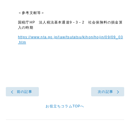
＜参考文献等＞
国税庁HP 法人税法基本通達9－3－2 社会保険料の損金算
入の時期
https://www.nta.go.jp/law/tsutatsu/kihon/hojin/09/09_03
.htm
前の記事
次の記事
お役立ちコラムTOPへ