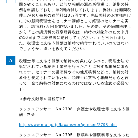
間を省くこともあり、給与や報酬の源泉所得税は、納期の特
例を申請しており、年2回納付しております。弊社には顧問税
理士がおり毎月の顧問料は3万円です。先日弊社のお客様向け
にその顧問税理士をセミナー講師として経理のセミナーを実
施し、講演料7万円を支払いました。その際、その顧問税理士
から『この講演料の源泉所得税は、納特の対象外のため来月
の10日までに税務署に納付してください。』と言われまし
た。税理士に支払う報酬は納特で納付すればいいのではない
でしょうか。違いを教えてください。
税理士等に支払う報酬で納特の対象になるのは、税理士法で
規定されている税理士業務を行ったことに対する報酬に限ら
れます。セミナーの講演料やその他原稿料などは、納特の対
象外と規定されているため、税理士に支払う報酬だからと言
って、全て納特の対象になるわけではないため注意が必要で
す。
＜参考文献等＞国税庁HP
タックスアンサー No.2798 弁護士や税理士等に支払う報
酬・料金
http://www.nta.go.jp/taxanswer/gensen/2798.htm
タックスアンサー No.2795 原稿料や講演料等を支払った