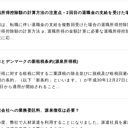
職所得控除額の計算方法の注意点－2回目の退職金の支給を受けた
回は、転職に伴い退職金の支給を複数回受けた場合の退職所得控除額
所得控除額の計算方法 p; 退職所得の金額計算に必要な退職所得
数に応…
本とデンマークの新租税条約(源泉所得税)
所得に対する租税に関する二重課税の除去並びに脱税及び租税回避
間の条約」（以下「新条約」といいます。）が平成30年12月27日
1日から適用が開始されること…
遣会社への業務委託料、源泉徴収は必要？
の度、弊社で人材派遣を利用することになりました。派遣社員を雇