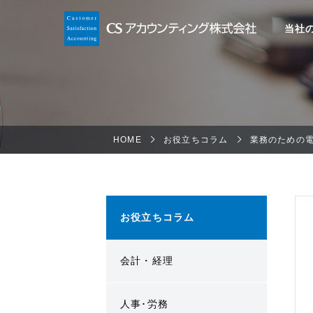
当社
HOME
お役立ちコラム
業務のための
お役立ちコラム
会計・経理
人事･労務