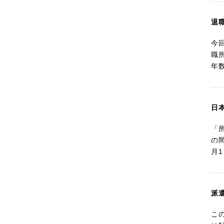
退
今
職
年
日
「
の
月
派
こ